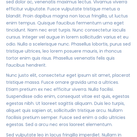
sed dolor ac, venenatis maximus lectus. Vivamus viverra
efficitur vulputate. Fusce vulputate tristique metus a
blandit. Proin dapibus magna non lacus fringilla, ut luctus
enim tempus. Quisque faucibus fermentum urna eget
tincidunt. Nam nec erat turpis. Nunc consectetur iaculis
cursus. Integer vel augue in lorem sollicitudin varius et eu
odio. Nulla a scelerisque nunc. Phasellus lobortis, purus sed
tristique ultrices, leo lorem posuere mauris, in rhoncus
tortor enim quis risus. Phasellus venenatis felis quis
faucibus hendrerit.
Nunc justo elit, consectetur eget ipsum sit amet, placerat
tristique massa. Fusce ornare gravida urna a ultrices.
Etiam pretium ex nec efficitur viverra. Nulla facilisi.
Suspendisse odio enim, consequat vitae est quis, egestas
egestas nibh. Ut laoreet sagittis aliquam. Duis leo turpis,
aliquet quis sapien at, sollicitudin tristique arcu. Nullam
facilisis pretium semper. Fusce sed enim a odio ultricies
egestas. Sed a arcu nec eros laoreet elementum.
Sed vulputate leo in lacus fringilla imperdiet. Nullam in