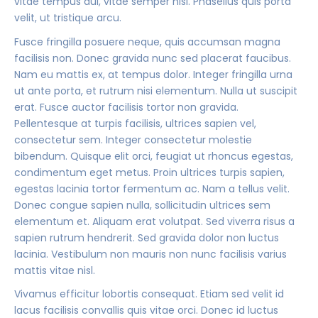
vitae tempus dui, vitae semper nisl. Phasellus quis porta
velit, ut tristique arcu.
Fusce fringilla posuere neque, quis accumsan magna
facilisis non. Donec gravida nunc sed placerat faucibus.
Nam eu mattis ex, at tempus dolor. Integer fringilla urna
ut ante porta, et rutrum nisi elementum. Nulla ut suscipit
erat. Fusce auctor facilisis tortor non gravida.
Pellentesque at turpis facilisis, ultrices sapien vel,
consectetur sem. Integer consectetur molestie
bibendum. Quisque elit orci, feugiat ut rhoncus egestas,
condimentum eget metus. Proin ultrices turpis sapien,
egestas lacinia tortor fermentum ac. Nam a tellus velit.
Donec congue sapien nulla, sollicitudin ultrices sem
elementum et. Aliquam erat volutpat. Sed viverra risus a
sapien rutrum hendrerit. Sed gravida dolor non luctus
lacinia. Vestibulum non mauris non nunc facilisis varius
mattis vitae nisl.
Vivamus efficitur lobortis consequat. Etiam sed velit id
lacus facilisis convallis quis vitae orci. Donec id luctus