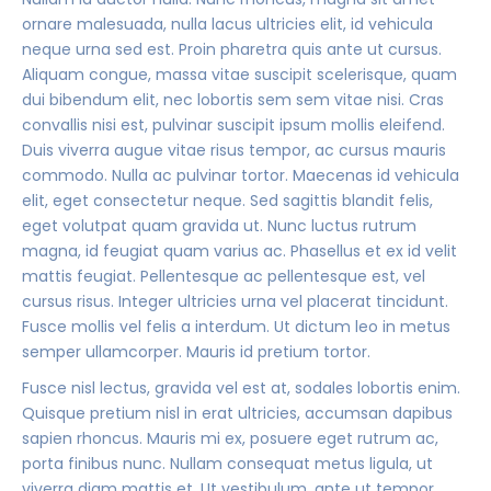
ornare malesuada, nulla lacus ultricies elit, id vehicula
neque urna sed est. Proin pharetra quis ante ut cursus.
Aliquam congue, massa vitae suscipit scelerisque, quam
dui bibendum elit, nec lobortis sem sem vitae nisi. Cras
convallis nisi est, pulvinar suscipit ipsum mollis eleifend.
Duis viverra augue vitae risus tempor, ac cursus mauris
commodo. Nulla ac pulvinar tortor. Maecenas id vehicula
elit, eget consectetur neque. Sed sagittis blandit felis,
eget volutpat quam gravida ut. Nunc luctus rutrum
magna, id feugiat quam varius ac. Phasellus et ex id velit
mattis feugiat. Pellentesque ac pellentesque est, vel
cursus risus. Integer ultricies urna vel placerat tincidunt.
Fusce mollis vel felis a interdum. Ut dictum leo in metus
semper ullamcorper. Mauris id pretium tortor.
Fusce nisl lectus, gravida vel est at, sodales lobortis enim.
Quisque pretium nisl in erat ultricies, accumsan dapibus
sapien rhoncus. Mauris mi ex, posuere eget rutrum ac,
porta finibus nunc. Nullam consequat metus ligula, ut
viverra diam mattis et. Ut vestibulum, ante ut tempor