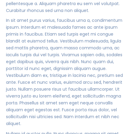
pellentesque a. Aliquam pharetra eu sem vel volutpat.
Curabitur rhoncus sed urna non aliquet.
In sit amet purus varius, faucibus urna a, condimentum
ipsum. Interdum et malesuada fames ac ante ipsum
primis in faucibus. Etiam sed turpis eget mi congue
blandit at euismod tellus. Vestibulum malesuada, ligula
sed mattis pharetra, quam massa commodo urna, ac
iaculis turpis dui vel turpis. Vivamus sapien odio, sodales
eget dapibus quis, viverra quis nibh. Nunc quam dui,
porttitor id nunc eget, dignissim aliquam augue.
Vestibulum diam ex, tristique in lacinia nec, pretium sed
ante. Fusce et nunc varius, euismod arcu sed, hendrerit
justo. Nullam posuere risus ut faucibus ullamcorper. Ut
viverra justo eu lorem eleifend, eget sollicitudin magna
porta. Phasellus sit amet sem eget neque convallis
aliquam eget egestas est. Fusce porta risus dolor, vel
sollicitudin nisi ultricies sed. Nam interdum et nibh nec
aliquet.
Nullam id auctor nulla. Nunc rhoncus, magna sit amet